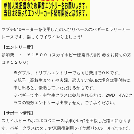
マブチ540モーターを使用したのんびりペースのバギー＆ラリーカー
レースです。楽しくワイワイやりましょう!
【エントリー費】
参加費 ： ￥１５００（スカイホビー様発行の割引券をお持ちの方
は￥１２００）
※ダブル、トリプルエントリーでも同じ費用でＯＫです。
※親子（高校生まで）や夫婦、恋人でご参加の場合は受付時に
申し出ると、優遇していただけるかもです。
※バギーで小・中学生クラスに参加される方は、2WD・4WDク
ラスの複数エントリーは出来ません。ご了承ください。
【サポート情報】
スカイホビーのボコボコＣコースは細かい砂を圧接した路面になりま
す。バギークラスはタミヤ/京商復刻用タイヤ縛りのルールですので、