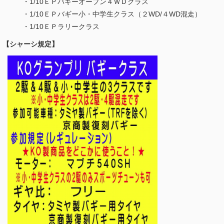
・1/10ＥＰバギーオープン４ＷＤクラス
・1/10ＥＰバギー小・中学生クラス（２WD/４WD混走）
・1/10ＥＰラリークラス
【シャーシ規定】