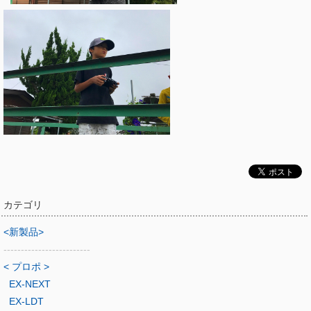
カテゴリ
<新製品>
-------------------------
< プロポ >
EX-NEXT
EX-LDT