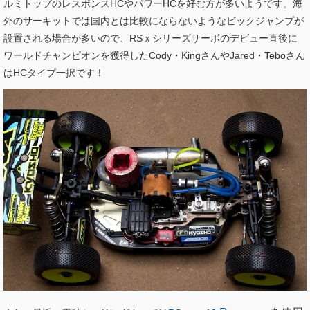
ルミトップのレスポンスHCやパワーHCを好む方が多いようです。海
外のサーキットでは国内とは比較にならないようなビックジャンプが
設置される場合が多いので、RSｘシリーズサーボのデビュー直後に
ワールドチャンピオンを獲得したCody・KingさんやJared・Teboさん
はHCタイプ一択です！