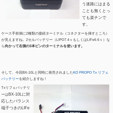
う迷路にはまる
ことも無くとっ
ても楽チンで
す。
ケース手前側に2種類の接続ターミナル（コネクターを挿すところ）
が見えますね。2セルバッテリー（LIPO7.4ｖもしくはLIFe6.6ｖ）な
ら
向かって右側の3本ピンのターミナルを使います。
そして、今回BX-10Lと同時に発売されました
KO PROPO Tx リフェ
バッテリー
を紹介しますね！
Txリフェバッテリ
BX-10Lに対
ーは
応したバランス
端子つきのLIFe