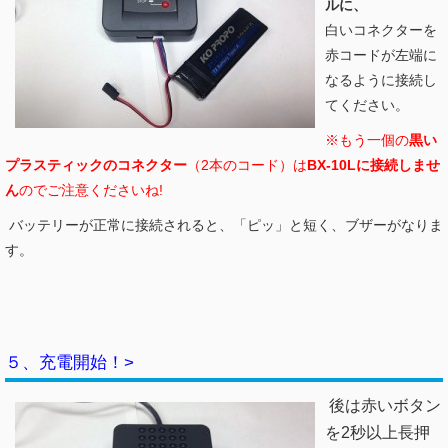
ルに、
白いコネクターを
赤コードが左端に
なるように接続し
てください。
※もう一個の
黒い
プラスティックのコネクター
（2本のコード）は
BX-10Lに接続しませ
ん
のでご注意くださいね!
バッテリーが正常に接続されると、「ピッ」と短く、ブザーがなりま
す。
５、充電開始！>
後は赤いボタン
を2秒以上長押