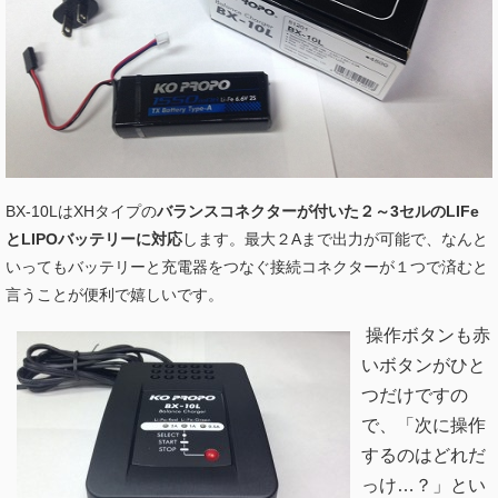
BX-10LはXHタイプの
バランスコネクターが付いた２～3セルのLIFe
とLIPOバッテリーに対応
します。最大２Aまで出力が可能で、なんと
いってもバッテリーと充電器をつなぐ接続コネクターが１つで済むと
言うことが便利で嬉しいです。
操作ボタンも赤
いボタンがひと
つだけですの
で、「次に操作
するのはどれだ
っけ…？」とい