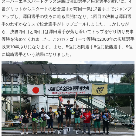
スーパーエキスパートクラス決勝は澤田選手と松倉選手の戦いに。4
番グリットからスタートの松倉選手が毎回一気に2番手までジャンプ
アップし、澤田選手の後ろに迫る展開になり、1回目の決勝は澤田選
手のわずかなミスで松倉選手がトップゴールしました。しかしなが
ら、決勝2回目と3回目は澤田選手が落ち着いてトップを守り切り見事
優勝を決めてくれました。このカテゴリーで優勝は2008年の広坂選手
以来10年ぶりになります。また、5位に石岡選手8位に後藤選手、9位
に嶋崎選手という結果になりました。