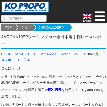
English
TOP
ブログ
JMRCA1/10EPツ...
JMRCA1/10EPツーリングカー全日本選手権レースレポ
ート
EX-RR
RSx3シリーズ
RSx3-one10Flection
<レー
2018年7月26日
スレポート>
日本
こんにちは！
先日、KO WebサイトのNewsに速報させていただきましたが、今年の
JMRCA電動ツーリングカー全日本選手権において、スーパーエキス
EX-RR
パートクラスでは澤田仁選手が
を使用して、TQ and WINを
達成しました！
現地にサポートに行った弊社スタッフ穴原がレースレポートを作成し