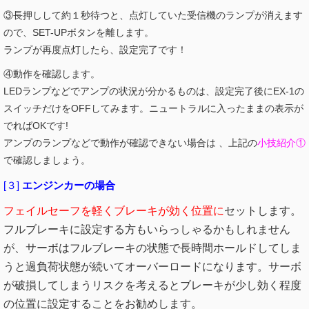
③長押しして約１秒待つと、点灯していた受信機のランプが消えます
ので、SET-UPボタンを離します。
ランプが再度点灯したら、設定完了です！
④動作を確認します。
LEDランプなどでアンプの状況が分かるものは、設定完了後にEX-1の
スイッチだけをOFFしてみます。ニュートラルに入ったままの表示が
でればOKです!
アンプのランプなどで動作が確認できない場合は 、上記の
小技紹介①
で確認しましょう。
[３]
エンジンカーの場合
フェイルセーフを軽くブレーキが効く位置に
セットします。
フルブレーキに設定する方もいらっしゃるかもしれません
が、サーボはフルブレーキの状態で長時間ホールドしてしま
うと過負荷状態が続いてオーバーロードになります。サーボ
が破損してしまうリスクを考えるとブレーキが少し効く程度
の位置に設定することをお勧めします。