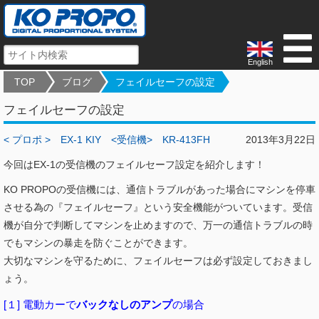
English
TOP
ブログ
フェイルセーフの設定
フェイルセーフの設定
< プロポ >
EX-1 KIY
<受信機>
KR-413FH
2013年3月22日
今回はEX-1の受信機のフェイルセーフ設定を紹介します！
KO PROPOの受信機には、通信トラブルがあった場合にマシンを停車
させる為の『フェイルセーフ』という安全機能がついています。受信
機が自分で判断してマシンを止めますので、万一の通信トラブルの時
でもマシンの暴走を防ぐことができます。
大切なマシンを守るために、フェイルセーフは必ず設定しておきまし
ょう。
[１] 電動カーで
バックなしのアンプ
の場合