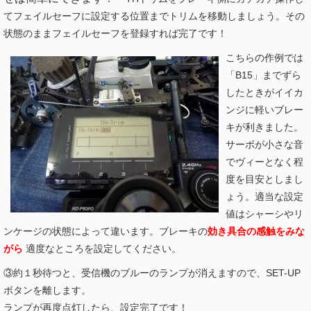
てフェイルセーフに設定する位置までトリムを移動しましょう。その
状態のままフェイルセーフを登録すれば完了です！
こちらの作例では
「B15」までずら
したときがイイカ
ンジに軽いブレー
キが利きました。
サーボが小さな音
でヴィーとなく程
度を目安としまし
ょう。適当な設定
値はシャーシやリ
ンケージの状態によって違います。ブレーキの
効き具合の感触をみな
がら
適度なところを設定してください。
③約１秒待つと、受信機のブルーのランプが消えますので、SET-UP
ボタンを離します。
ランプが再度点灯したら、設定完了です！