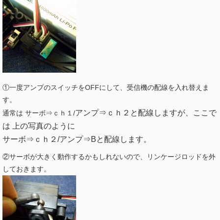
①一度アンプのスイッチをOFFにして、受信機の配線を入れ替えま
す。
アンプ⇒ｃｈ２と配線しますが、ここで
通常は サーボ⇒ｃｈ１/
は 上の写真のように
サーボ⇒ｃｈ２/
アンプ⇒Bと配線します。
②サーボが大きく動作するかもしれないので、リンケージロッドを外
しておきます。