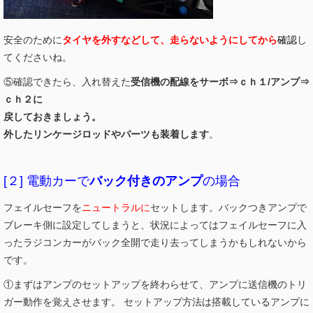
安全のために
タイヤを外すなどして、走らないようにしてから
確認
し
てくださいね。
⑤確認できたら、入れ替えた
受信機の配線をサーボ⇒ｃｈ１/アンプ⇒
ｃｈ２に
戻しておきましょう。
外したリンケージロッドやパーツも装着します
。
[２] 電動カーで
バック付きのアンプ
の場合
フェイルセーフを
ニュートラルに
セットします。バックつきアンプで
ブレーキ側に設定してしまうと、状況によってはフェイルセーフに入
ったラジコンカーがバック全開で走り去ってしまうかもしれないから
です。
①まずはアンプのセットアップを終わらせて、アンプに送信機のトリ
ガー動作を覚えさせます。 セットアップ方法は搭載しているアンプに