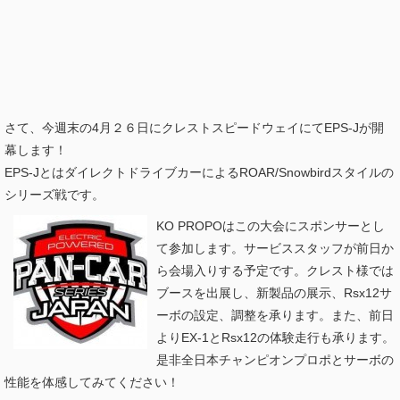
さて、今週末の4月２６日にクレストスピードウェイにてEPS
-Jが開
幕します！
EPS-JとはダイレクトドライブカーによるROAR/
Snowbirdスタイルの
シリーズ戦です。
KO PROPOはこの大会にスポンサーとし
て参加します。サービススタッフが前日か
ら会場入りする予定です。クレスト様では
ブースを出展し、新
製品の展示、Rsx12サ
ーボの設定、調整を承ります。また、
前日
よりEX-1とRsx12の体験走行も承ります。
是
非全日本チャンピオンプロポとサーボの
性能を体感してみ
てください！