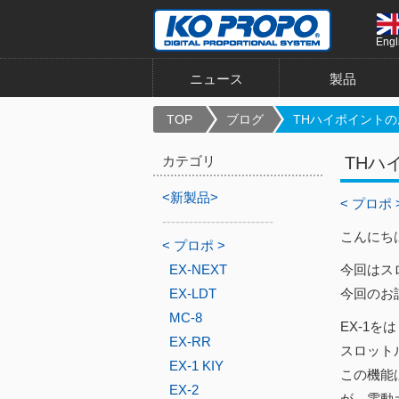
Engl
ニュース
製品
TOP
ブログ
THハイポイントの
カテゴリ
THハ
<新製品>
< プロポ 
-------------------------
こんにち
< プロポ >
EX-NEXT
今回はス
EX-LDT
今回のお
MC-8
EX-1を
EX-RR
スロットル
EX-1 KIY
この機能
EX-2
が、電動