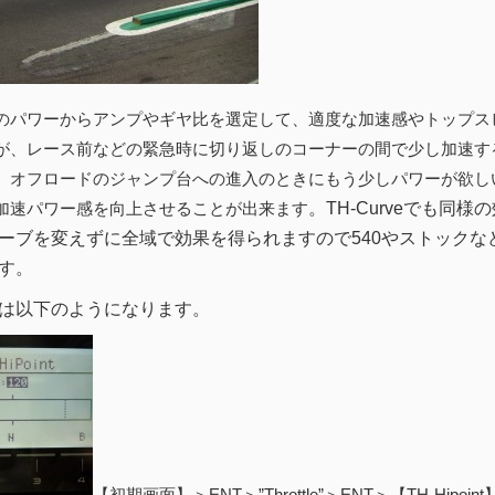
のパワーからアンプやギヤ比を選定して、適度な加速感やトップス
が、レース前などの緊急時に切り返しのコーナーの間で少し加速す
、オフロードのジャンプ台への進入のときにもう少しパワーが欲しい時に
加速パワー感を向上させることが出来ます
。TH-Curveでも同様
ーブを変えずに全域で効果を得られますので540やストック
す。
は以下のようになります。
【初期画面】＞ENT＞”Throttle”＞ENT＞【TH-Hipo