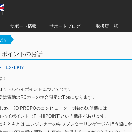
ish
サポート情報
サポートブログ
取扱店一覧
お話
イポイントのお話
>
EX-1 KIY
は！
ロットルハイポイントについてです。
話は電動のRCカーの場合限定のTipsになります。
はじめ、KO PROPOのコンピューター制御の送信機には
ハイポイント（TH-HIPOINT)という機能があります。
はもともとは エンジンカーのキャブレターリンゲージを行う際に
カーのパワー感の調整にも有効に使用することができるのです！