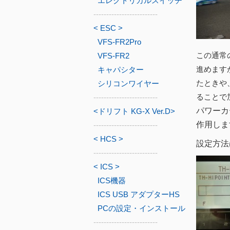
エレクトリカルスイッチ
-------------------------
< ESC >
VFS-FR2Pro
この通常
VFS-FR2
進めます
キャパシター
たときや
シリコンワイヤー
ることで
-------------------------
パワーカ
<ドリフト KG-X Ver.D>
作用しま
-------------------------
< HCS >
設定方法
-------------------------
< ICS >
ICS機器
ICS USB アダプターHS
PCの設定・インストール
-------------------------