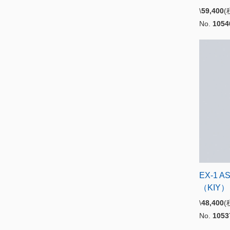
\
59,400
No.
1054
EX-1 A
（KIY）
\
48,400
No.
1053