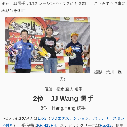
また、JJ選手は1/12 レーシングクラスにも参加し、こちらでも見事に
表彰台をGET!
（撮影 荒川 務
氏）
優勝 松倉 直人 選手
2位 JJ Wang
選手
3位 Heng,Heng 選手
RCメカはRCメカは
EX-2
（
３Dエクステンション
、
バッテリースタン
ド付き
）、受信機は
KR-413FH
、ステアリングサーボは
RSx12
、使用