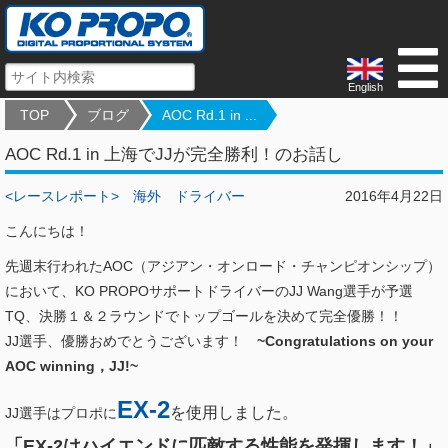
English
TOP
ブログ
AOC Rd.1 in ...
AOC Rd.1 in 上海でJJが完全勝利！のお話し
<レースレポート>
海外
ドライバー
2016年4月22日
こんにちは！
先週末行われたAOC（アジアン・オンロード・チャンピオンシップ）
において、KO PROPOサポートドライバーのJJ Wang選手が予選
TQ、決勝１＆２ラウンドでトップゴールを決めて完全優勝！！
JJ選手、優勝おめでとうございます！
~Congratulations on your
AOC winning，JJ!~
EX-2
を使用しました。
JJ選手はプロポに
「EX-2は
ハイエンドに匹敵する
性能を発揮します！」