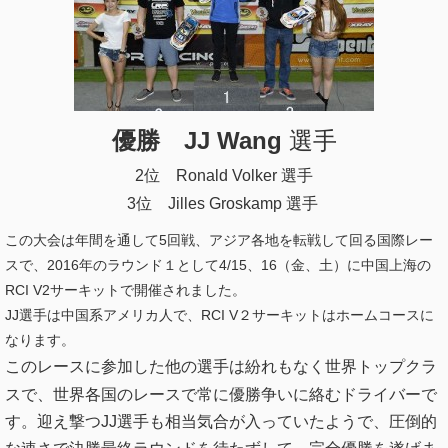
優勝 JJ Wang
選手
2位 Ronald Volker 選手
3位 Jilles Groskamp 選手
この大会は年間を通して5回戦、アジア各地を転戦して回る国際レー
スで、2016年のラウンド１として4/15、16（金、土）に中国上海の
RCI V2サーキットで開催されました。
JJ選手は中国系アメリカ人で、RCI V２サーキットはホームコースに
なります。
このレースに参加した他の
選手は紛れもなく世界トップクラ
スで、世界各国のレースで常に優勝争いに絡むドライバーで
す。迎え撃つJJ選手も相当気合が入っていたようで、圧倒的