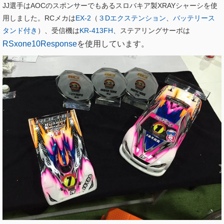
JJ選手はAOCのスポンサーでもあるスロバキア製XRAYシャーシを使
用しました。RCメカは
EX-2
（
３Dエクステンション
、
バッテリース
タンド付き
）、受信機は
KR-413FH
、ステアリングサーボは
RSxone10Response
を使用しています。