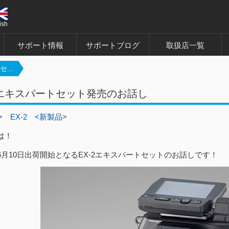
ish
サポート情報
サポートブログ
取扱店一覧
...
2 エキスパートセット発売のお話し
>
EX-2
<新製品>
は！
6月10日出荷開始となるEX-2エキスパートセットのお話しです！