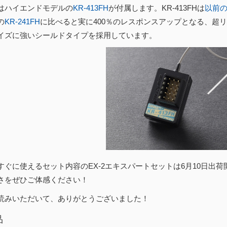
はハイエンドモデルの
KR-413FH
が付属します。KR-413FHは
以前
の
KR-241FH
に比べると実に400％のレスポンスアップとなる、超
イズに強いシールドタイプを採用しています。
すぐに使えるセット内容のEX-2エキスパートセットは6月10日出荷
さをぜひご体感ください！
読みいただいて、ありがとうございました！
品