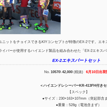
ユニットをチョイスできるKIYコンセプトが特徴のEX-2です。エ
ライバーが使用するハイエンド製品を組み合わせた「EX-2エキス
EX-2エキスパートセット
No.
10570
\
42,000
(税抜)
6月10日出
＜ハイエンドレシーバーKR-413FH付き
【スペック】
●サイズ：230×163×107mm（突起部含
●重量：528g（電池含まず）