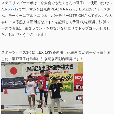
ステアリングサーボは、今大会でもたくさんの選手にご使用いただい
た
RSｘ-12
です。マシンは京商PLAZMA Ra2.0、ESCはGフォースさ
ん、モーターはプルトニウム、バッテリーはTRIONさんですね。今大
会レース序盤より圧倒的なタイムを記録して予選TQを獲得、決勝レ
ースでも第1、第２ラウンドを危なげない走りでトップゴールしまし
た。おめでとうございます！
スポーツクラス3位にはEX-1KIYを使用した瀬戸 英治選手が入賞しま
した。瀬戸選手は昨年に引き続き表彰台獲得です！