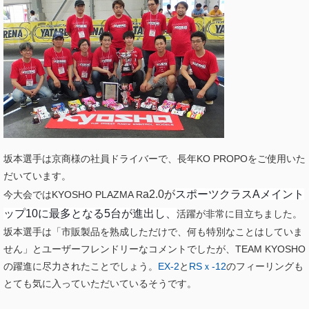
坂本選手は京商様の社員ドライバーで、長年KO PROPOをご使用いた
だいています。
a2.0が
スポーツクラスAメイント
今大会ではKYOSHO PLAZMA R
ップ10に最多となる5台が進出し、
活躍が非常に目立ちました。
坂本選手は「市販製品を熟成しただけで、何も特別なことはしていま
せん」とユーザーフレンドリーなコメントでしたが、TEAM KYOSHO
の躍進に尽力されたことでしょう。
EX-2
と
RSｘ-12
のフィーリングも
とても気に入っていただいているそうです。