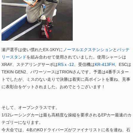
瀬戸選手は使い慣れたEX-1KIYに
ノーマルエクステンション
と
バッテ
リースタンド
を組み合わせて使用されていました。使用シャーシは
XRAY、ステアリングサーボは
RSｘ-12
、受信機は
KR-413FH
、ESCは
TEKIN GEN2、パワーソースはTRIONさんです。予選は4番手スター
トでしたが、ミスのない走りで決勝は着実に高ポイントを重ね、見事
に表彰台をゲットされました。おめでとうございます！
そして、オープンクラスです。
1/12レーシングカーは最も高精度な操縦を要求されるEPカー最速のカ
テゴリーになります。
今大会では、4名のKOドライバーズがファイナリストに名を連ね、石