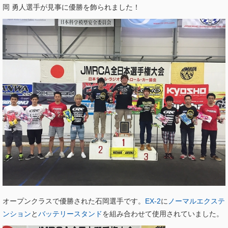
岡 勇人選手が見事に優勝を飾られました！
オープンクラスで優勝された石岡選手です。
EX-2
に
ノーマルエクステ
ンション
と
バッテリースタンド
を組み合わせて使用されていました。