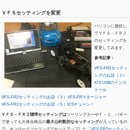
ＶＦＳセッティングを変更
パソコンに接続し
てＶＦＳ－ＦＲ２
のセッティングを
変更してみます。
参考記事：
VFS-FR2セッティ
ングのお話（２）
ICS USBのインス
トール
VFS-FR2セッティングのお話（３）VFS-FRマネージャー
VFS-FR2セッティングのお話（５）ICSチューン！
ＶＦＳ－ＦＲ２標準セッティングは
ツーリングカーやＦ－１、バギー
で使っても大体合格点の
最大公約数的なセッティング
が入っているの
で、オンロードツーリングでセットアップした「
VFS-FR2セッティン