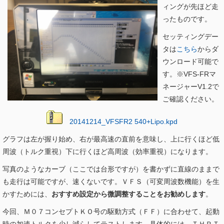
ィングが先ほど走
ったものです。
セッティングデー
タは
こちら
からダ
ウンロード可能で
す。※VFS-FRマ
ネージャーV1.2で
ご確認ください。
20141214_VFSFR2 540+Lipo.kpd
グラフは左が握り始め、右が最高速の直前を意味し、上に行くほど低
周波（トルク重視）下に行くほど高周波（効率重視）になります。
写真のようなカーブ（ここでは台形ですが）を書かずに直線のままで
も走行は可能ですが、速くないです。ＶＦＳ（可変周波数機能）を生
かすためには、
おすすめ設定から微調整することをお勧めします
。
今回、Ｍ０７コンセプトＫＯ号の駆動方式（ＦＦ）に合わせて、起動
時の加速トルクを少し減らしてテストします。具体的には、ＴＨＲＴ