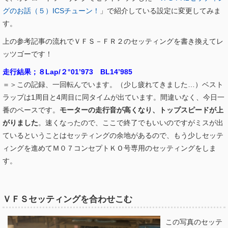
グのお話（５）ICSチューン！
」で紹介している設定に変更してみま
す。
上の参考記事の流れでＶＦＳ－ＦＲ２のセッティングを書き換えてレ
ッツゴーです！
走行結果；８Lap/２°01’973 BL14’985
＝＞この記録、一回転んでいます。（少し疲れてきました…）ベスト
ラップは1周目と4周目に同タイムが出ています。間違いなく、今日一
番のペースです。
モーターの走行音が高くなり、トップスピードが上
がりました
。速くなったので、ここで終了でもいいのですがミスが出
ているということはセッティングの余地があるので、もう少しセッテ
ィングを進めてＭ０７コンセプトＫＯ号専用のセッティングをしま
す。
ＶＦＳセッティングを合わせこむ
この写真のセッテ