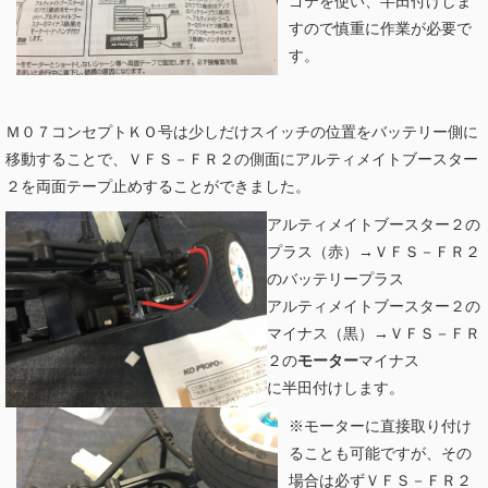
ゴテを使い、半田付けしま
すので慎重に作業が必要で
す。
Ｍ０７コンセプトＫＯ号は少しだけスイッチの位置をバッテリー側に
移動することで、ＶＦＳ－ＦＲ２の側面にアルティメイトブースター
２を両面テープ止めすることができました。
アルティメイトブースター２の
プラス（赤）→ＶＦＳ－ＦＲ２
のバッテリープラス
アルティメイトブースター２の
マイナス（黒）→ＶＦＳ－ＦＲ
２の
モーター
マイナス
に半田付けします。
※モーターに直接取り付け
ることも可能ですが、その
場合は必ずＶＦＳ－ＦＲ２