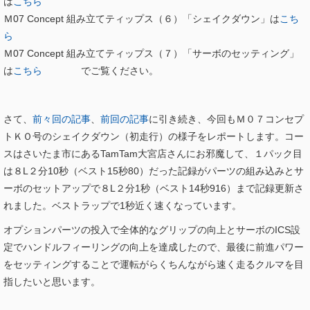
は
こちら
Ｍ07 Concept 組み立てティップス（６）「シェイクダウン」は
こち
ら
Ｍ07 Concept 組み立てティップス（７）「サーボのセッティング」
は
こちら
でご覧ください。
さて、
前々回の記事
、
前回の記事
に引き続き、今回もＭ０７コンセプ
トＫＯ号のシェイクダウン（初走行）の様子をレポートします。コー
スはさいたま市にあるTamTam大宮店さんにお邪魔して、１パック目
は８L２分10秒（ベスト15秒80）だった記録がパーツの組み込みとサ
ーボのセットアップで８L２分1秒（ベスト14秒916）まで記録更新さ
れました。ベストラップで1秒近く速くなっています。
オプションパーツの投入で全体的なグリップの向上とサーボのICS設
定でハンドルフィーリングの向上を達成したので、最後に前進パワー
をセッティングすることで運転がらくちんながら速く走るクルマを目
指したいと思います。