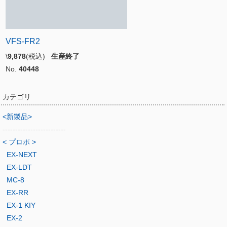
VFS-FR2
\
9,878
(税込)
生産終了
No.
40448
カテゴリ
<新製品>
-------------------------
< プロポ >
EX-NEXT
EX-LDT
MC-8
EX-RR
EX-1 KIY
EX-2