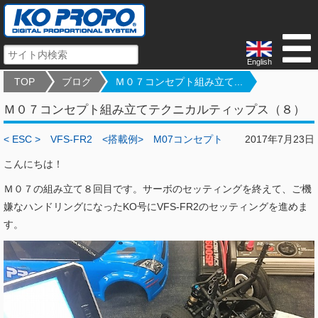
English
TOP
ブログ
Ｍ０７コンセプト組み立て...
Ｍ０７コンセプト組み立てテクニカルティップス（８）
< ESC >
VFS-FR2
<搭載例>
M07コンセプト
2017年7月23日
こんにちは！
Ｍ０７の組み立て８回目です。サーボのセッティングを終えて、ご機
嫌なハンドリングになったKO号にVFS-FR2のセッティングを進めま
す。