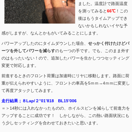
ました。温度計で路面温度
を測ってみると
66℃
！この
後はもうタイムアップでき
ないかもしれないイヤな予
感がしますが、なんとかもがいてみることにします。
パワーアップしたのにタイムダウンした場合、
せっかく付けたけどパ
ーツを外してパワーを減らす
のも一つの手です。でも、このまま外す
のはもったいない！ので、追加したパワーを生かしつつセッティング
変更で対応します。
前進するときのフロント荷重は加速時にリヤに移動します。路面に荷
重が伝えられやすいように、フロントの車高を5ｍｍ→4ｍｍに変更し
て再度アタックしてみます。
走行結果；８Lap/２°01’818 BL15’006
＝＞14秒には入れなかったものの、ホイルスピンを減らして前進力を
アップすることに成功です！ しかしながら、この熱い路面状況にも
う少しセッティングを合わせておきたいと思います。