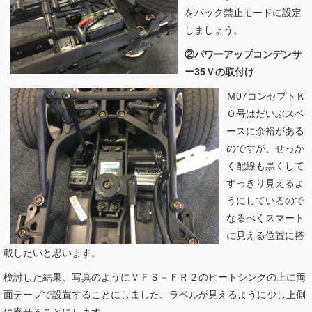
をバック禁止モードに設定
しましょう。
②パワーアップコンデンサ
ー35Ｖの取付け
Ｍ07コンセプトＫ
Ｏ号はだいぶスペ
ースに余裕がある
のですが、せっか
く配線も黒くして
すっきり見えるよ
うにしているので
なるべくスマート
に見える位置に搭
載したいと思います。
検討した結果、写真のようにＶＦＳ－ＦＲ２のヒートシンクの上に両
面テープで設置することにしました。ラベルが見えるように少し上側
に寄せることにします。