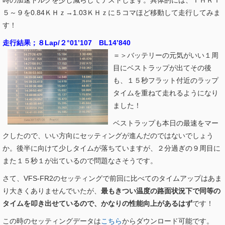
５～９を0.84ＫＨｚ→1.03ＫＨｚに５コマほど移動して走行してみま
す！
走行結果；８Lap/２°01’107 BL14’840
＝＞バッテリーの元気がいい１周
目にベストラップが出てその後
も、１５秒フラット付近のラップ
タイムを重ねて走れるようになり
ました！
ベストラップも本日の最速をマー
クしたので、いい方向にセッティングが進んだのではないでしょう
か。後半に向けて少しタイムが落ちていますが、２分過ぎの９周目に
また１５秒１が出ているので問題なさそうです。
さて、VFS-FR2のセッティングで前回に比べてのタイムアップはあま
り大きくありませんでいたが、
最もきつい温度の路面状況下で同等の
タイムを叩き出せているので、かなりの性能向上があるはず
です！
この時のセッティングデータは
こちら
からダウンロード可能です。