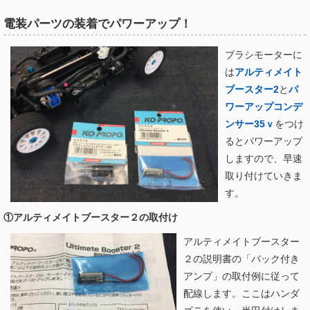
電装パーツの装着でパワーアップ！
ブラシモーターに
は
アルティメイト
ブースター2
と
パ
ワーアップコンデ
ンサー35ｖ
をつけ
るとパワーアップ
しますので、早速
取り付けていきま
す。
①アルティメイトブースター２の取付け
アルティメイトブースター
２の説明書の「バック付き
アンプ」の取付例に従って
配線します。ここはハンダ