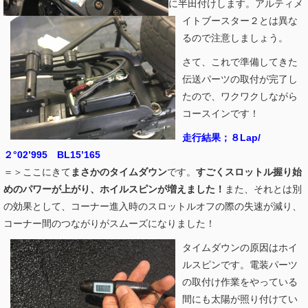
に半田付けします。アルティメ
イトブースター２とは異な
るので注意しましょう。
さて、これで準備してきた
伝送パーツの取付が完了し
たので、ワクワクしながら
コースインです！
走行結果；８Lap/
２°02’995 BL15’165
＝＞ここにきて
まさかのタイムダウン
です。
すごくスロットル握り始
めのパワーが上がり、ホイルスピンが増えました！
また、それとは別
の効果として、コーナー進入時のスロットルオフの際の失速が減り、
コーナー間のつながりがスムーズになりました！
タイムダウンの原因はホイ
ルスピンです。電装パーツ
の取付け作業をやっている
間にも太陽が照り付けてい