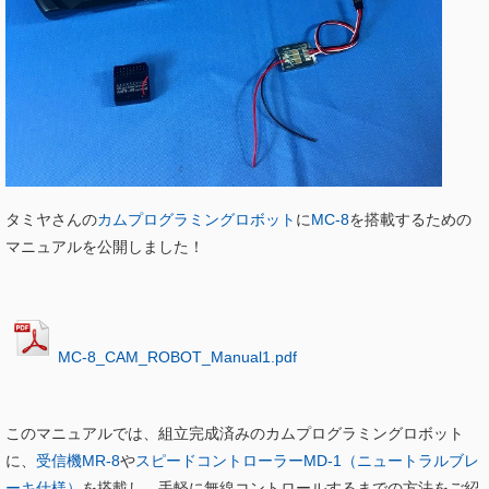
タミヤさんの
カムプログラミングロボット
に
MC-8
を搭載するための
マニュアルを公開しました！
MC-8_CAM_ROBOT_Manual1.pdf
このマニュアルでは、組立完成済みのカムプログラミングロボット
に、
受信機MR-8
や
スピードコントローラーMD-1（ニュートラルブレ
ーキ仕様）
を搭載し、手軽に無線コントロールするまでの方法をご紹