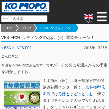
English
TOP
ブログ
VFS-FR2セッティン...
VFS-FR2セッティングのお話（6）電装チューン！
< ESC >
VFS-FR2
2015年1月23日
こんにちは！
が、その前に今週末からの予定
今回もVFS-FR2のお話です。です
を紹介しますね。
1月25日（日）、埼玉県深谷市の関
越道花園インター近く、
若林模型花
園店
では
ろぼとまどっとこむ
主催で
タミヤチャレンジカップが行われま
す。タミチャレレギュレーションで