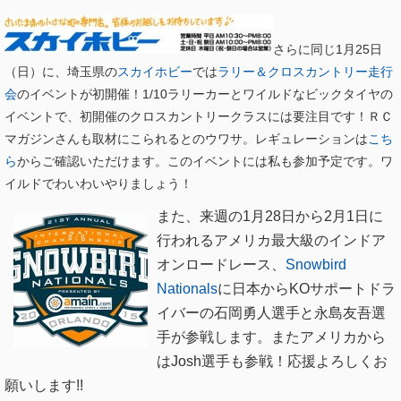
さらに同じ1月25日
（日）に、埼玉県の
スカイホビー
では
ラリー＆クロスカントリー走行
会
のイベントが初開催！1/10ラリーカーとワイルドなビックタイヤの
イベントで、初開催のクロスカントリークラスには要注目です！ＲＣ
マガジンさんも取材にこられるとのウワサ。レギュレーションは
こち
ら
からご確認いただけます。このイベントには私も参加予定です。ワ
イルドでわいわいやりましょう！
また、来週の1月28日から2月1日に
行われるアメリカ最大級のイン
ドア
オンロードレース、
Snowbird
Nationals
に日本からKOサポートドラ
イバーの
石岡勇人選手と永島友吾選
手が参戦します。またアメリカ
から
はJosh選手も参戦！応援よろしくお
願いします!!