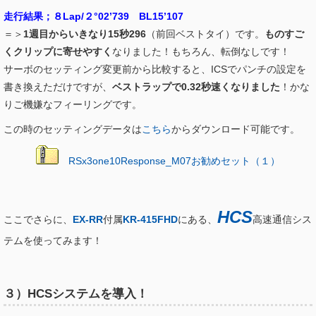
走行結果；８Lap/２°02’739 BL15’107
＝＞
1週目からいきなり15秒296
（前回ベストタイ）です。
ものすご
くクリップに寄せやすく
なりました！もちろん、転倒なしです！
サーボのセッティング変更前から比較すると、ICSでパンチの設定を
書き換えただけですが、
ベストラップで0.32秒速くなりました
！かな
りご機嫌なフィーリングです。
この時のセッティングデータは
こちら
からダウンロード可能です。
RSx3one10Response_M07お勧めセット（１）
HCS
ここでさらに、
EX-RR
付属
KR-415FHD
にある、
高速通信シス
テムを使ってみます！
３）HCSシステムを導入！