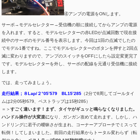
④アンプの電源をONします。
サーボ→モデルセレクター→受信機の順に接続してからアンプの電源
を入れます。すると、モデルセレクターの赤LEDが点滅回数で現在接
続中のサーボのモデル番号を表示します。今回は1回の点滅でしたの
でモデル1番ですね。ここでモデルセレクターのボタンを押すと2回点
滅に変わりますので、アンプのスイッチをOFFにしたら設定変更完了
です。モデルセレクターを外し、サーボの配線を元通り受信機に接続
します。
では、走ってみましょう。
走行結果；８Lap/２°05’579 BL15’285
（2分で8周してゴールタイ
ムは2分05秒579、ベストラップは15秒285）
＝＞
すごく違います！まず、タイヤがギュッと鳴らなくなりました。
ハンドル操作が大変楽に
なり、ガンガン攻めて走れます。しかし、ハ
ンドリングに若干の曖昧さが生まれ、コーナーアプローチでミスって
転倒！してしまいました。前回の走行結果からトータル変わらず（転