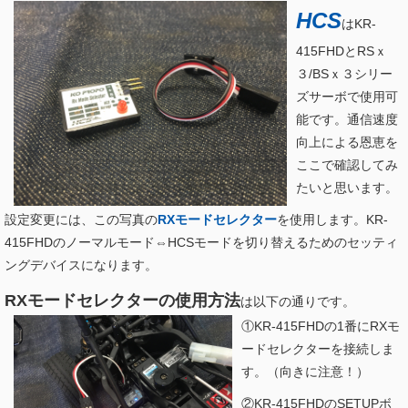
HCS
はKR-
415FHDとRSｘ
３/BSｘ３シリー
ズサーボで使用可
能です。通信速度
向上による恩恵を
ここで確認してみ
たいと思います。
設定変更には、この写真の
RXモードセレクター
を使用します。KR-
415FHDのノーマルモード⇔HCSモードを切り替えるためのセッティ
ングデバイスになります。
RXモードセレクターの使用方法
は以下の通りです。
①KR-415FHDの1番にRXモ
ードセレクターを接続しま
す。（向きに注意！）
②KR-415FHDのSETUPボ