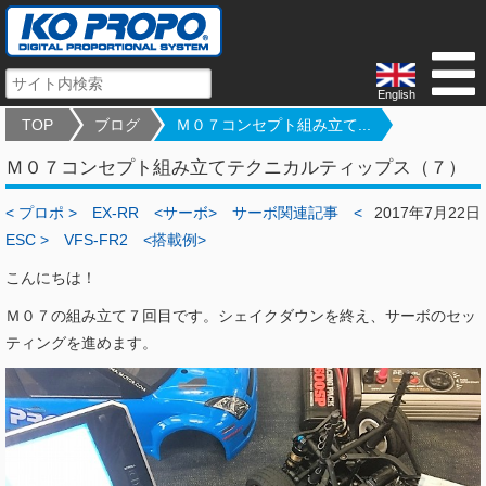
English
TOP
ブログ
Ｍ０７コンセプト組み立て...
Ｍ０７コンセプト組み立てテクニカルティップス（７）
< プロポ >
EX-RR
<サーボ>
サーボ関連記事
<
2017年7月22日
ESC >
VFS-FR2
<搭載例>
こんにちは！
Ｍ０７の組み立て７回目です。シェイクダウンを終え、サーボのセッ
ティングを進めます。