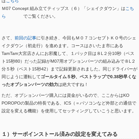
は
こちら
Ｍ07 Concept 組み立てティップス（６）「シェイクダウン」は
こち
ら
でご覧ください。
さて、
前回の記事
に引き続き、今回もＭ０７コンセプトＫＯ号のシェ
イクダウン（初走行）を進めます。コースはさいたま市にある
TamTam大宮店さんにお邪魔して、１パック目は８L２分10秒（ベス
ト15秒80）だった記録がM07用オプションパーツの組み込みで８L２
分５秒（ベスト15秒42）まで記録更新されました。同じドライバーが
同じように運転して
ゴールタイム５秒、ベストラップで0.38秒早くな
ったオプションパーツの効力
は絶大ですね！
ただ、オプションパーツ購入には資金がいるので、ここからはKO
POROPOの製品の特長である、ICS（＝パソコンなど外部との通信で
設定を変える機能）を使用してセッティングしていこうと思います。
１）サーボインストール済みの設定を変えてみる