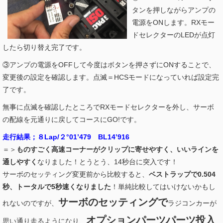
タンを押しながらアンプの
電源をONします。RXモー
ドセレクターのLEDが点灯
したら切り替え完了です。
③アンプの電源をOFFして今度はボタンを押さずにONすることで、
変更後の設定を確認します。点滅＝HCSモードになっていれば設定完
了です。
無事に点滅を確認したところでRXモードセレクターを外し、サーボ
の配線を元通りに戻してコースにGO!です。
走行結果；８Lap/２°01’479 BL14’916
＝＞
ものすごく高速コーナーがクリップに寄せやすく、いいラインを
通しやすく
なりました！とうとう、14秒台に突入です！
サーボのセッティング変更前から比較すると、
ベストラップで0.504
秒、トータルで5秒速くなりました
！単純比較してはいけないかもし
サーボのセッティングで
れないのですが、
ラジコンカーが
オプションパーツパーツ投入
思い通り走るようになり、